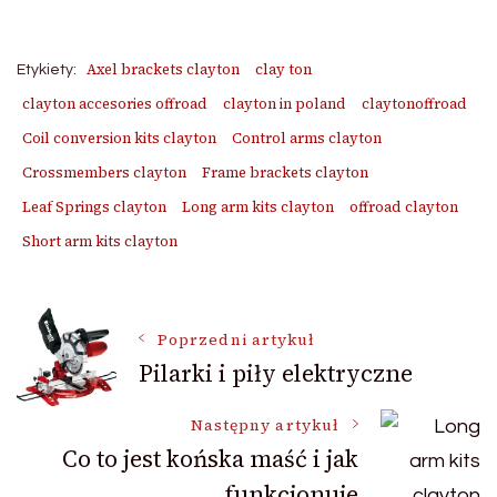
Axel brackets clayton
clay ton
Etykiety:
clayton accesories offroad
clayton in poland
claytonoffroad
Coil conversion kits clayton
Control arms clayton
Crossmembers clayton
Frame brackets clayton
Leaf Springs clayton
Long arm kits clayton
offroad clayton
Short arm kits clayton
Nawigacja
Poprzedni artykuł
Pilarki i piły elektryczne
wpisu
Następny artykuł
Co to jest końska maść i jak
funkcjonuje