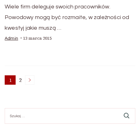
Wiele firm deleguje swoich pracowników.
Powodowy mogą być rozmaite, w zależności od
kwestyj jakie muszą …
13 marca 2015
Admin
Stronicowanie
1
2
Strona
Strona
wpisów
Szukaj: